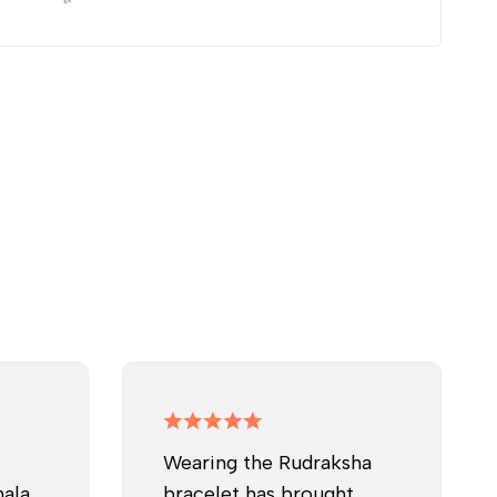
Wearing the Rudraksha
mala
bracelet has brought