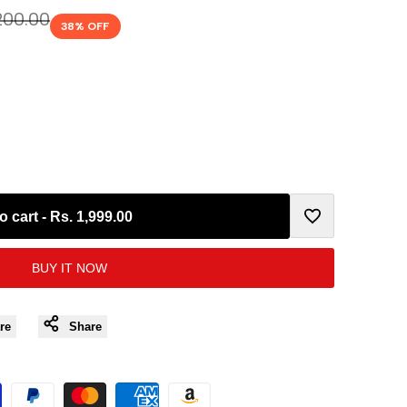
ar
200.00
38
% OFF
o cart
-
Rs. 1,999.00
Add
BUY IT NOW
to
Wishlist
re
Share