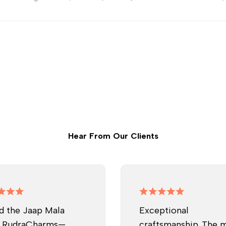
Hear From Our Clients
d the Jaap Mala
Exceptional
 RudraCharms—
craftsmanship. The 