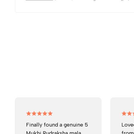
Finally found a genuine 5
Love
Mukhi Rudraksha mala
from