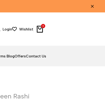
0
Login
Wishlist
rms Blog
Offers
Contact Us
Meen Rashi