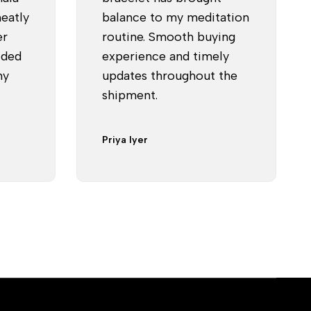
neatly
balance to my meditation
er
routine. Smooth buying
ided
experience and timely
my
updates throughout the
shipment.
Priya Iyer