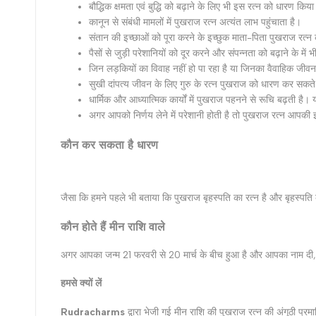
बौद्धिक क्षमता एवं बुद्धि को बढ़ाने के लिए भी इस रत्‍न को धारण किय
कानून से संबंधी मामलों में पुखराज रत्‍न अत्‍यंत लाभ पहुंचाता है।
संतान की इच्‍छाओं को पूरा करने के इच्‍छुक माता-पिता पुखराज रत्‍न
पैसों से जुड़ी परेशानियों को दूर करने और संपन्‍नता को बढ़ाने के मे
जिन लड़कियों का विवाह नहीं हो पा रहा है या जिनका वैवाहिक जीवन 
सुखी दांपत्‍य जीवन के लिए गुरु के रत्‍न पुखराज को धारण कर सकते 
धार्मिक और आध्‍यात्मिक कार्यों में पुखराज पहनने से रूचि बढ़ती है। य
अगर आपको निर्णय लेने में परेशानी होती है तो पुखराज रत्‍न आपकी
कौन कर सकता है धारण
जैसा कि हमने पहले भी बताया कि पुखराज बृहस्‍पति का रत्‍न है और बृहस्‍प
कौन होते हैं मीन राशि वाले
अगर आपका जन्‍म
21
फरवरी से
20
मार्च के बीच हुआ है और आपका नाम दी
,
हमसे क्‍यों लें
Rudracharms
द्वारा भेजी गई मीन राशि की पुखराज रत्‍न की अंगूठी प्र