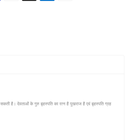
ी है। देवताओं के गुरु बृहस्‍पति का रत्‍न है पुखराज है एवं बृहस्‍पति ग्रह