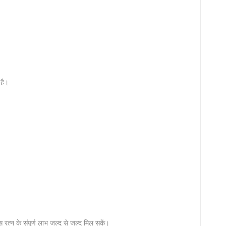
 है।
त्‍न के संपूर्ण लाभ जल्‍द से जल्‍द मिल सकें।