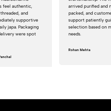
 feel authentic,
arrived purified and 
-threaded, and
packed, and custom
diately supportive
support patiently gu
aily japa. Packaging
selection based on 
elivery were spot
needs.
Rohan Mehta
Panchal