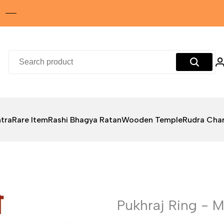
tra
Rare Item
Rashi Bhagya Ratan
Wooden Temple
Rudra Cha
Pukhraj Ring - 