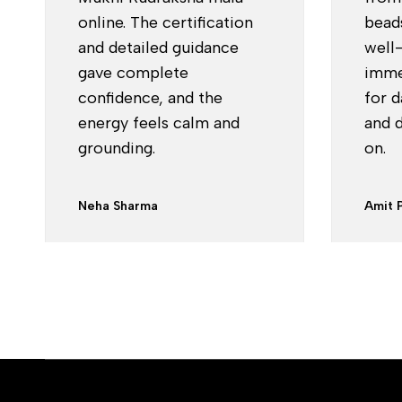
online. The certification
beads
and detailed guidance
well
gave complete
imme
confidence, and the
for d
energy feels calm and
and d
grounding.
on.
Neha Sharma
Amit 