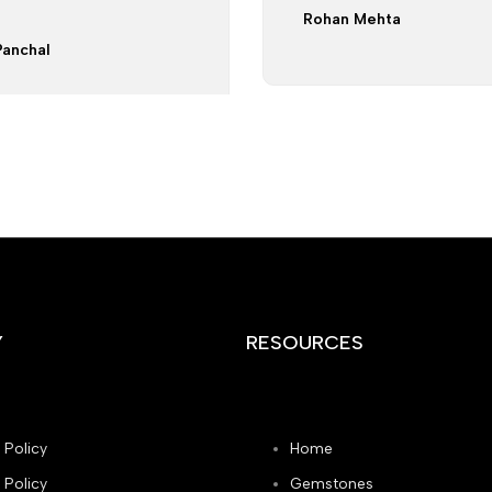
Rohan Mehta
Panchal
Y
RESOURCES
 Policy
Home
 Policy
Gemstones