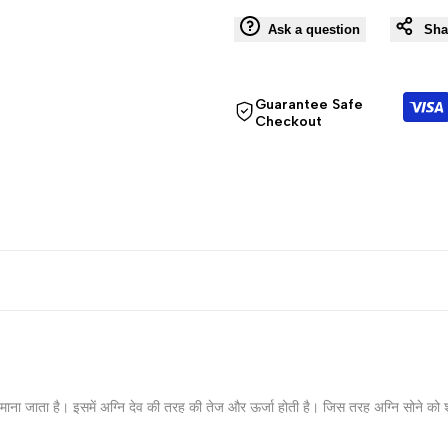
"Decrease
"Increase
Ask a question
Sha
quantity
quantity
for
for
Guarantee Safe
Checkout
{{
{{
product
product
}}"
}}"
प माना जाता है। इसमें अग्‍नि देव की तरह की तेज और ऊर्जा होती है। जिस तरह अग्‍नि सोने को श