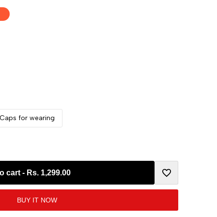
r Caps for wearing
o cart
-
Rs. 1,299.00
Add
BUY IT NOW
to