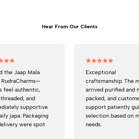
Hear From Our Clients
d the Jaap Mala
Exceptional
 RudraCharms—
craftsmanship. The 
 feel authentic,
arrived purified and 
-threaded, and
packed, and custom
diately supportive
support patiently gu
aily japa. Packaging
selection based on 
elivery were spot
needs.