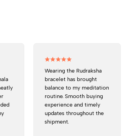
Wearing the Rudraksha
mala
bracelet has brought
neatly
balance to my meditation
er
routine. Smooth buying
ided
experience and timely
my
updates throughout the
shipment.