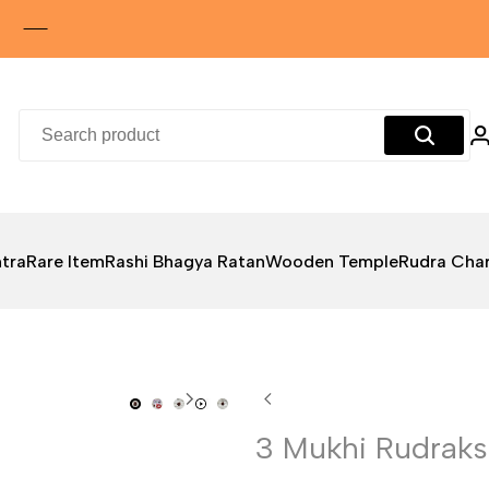
tra
Rare Item
Rashi Bhagya Ratan
Wooden Temple
Rudra Cha
3 Mukhi Rudraksha 