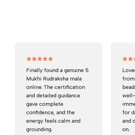
Finally found a genuine 5
Love
Mukhi Rudraksha mala
from
online. The certification
beads
and detailed guidance
well
gave complete
imme
confidence, and the
for d
energy feels calm and
and d
grounding.
on.