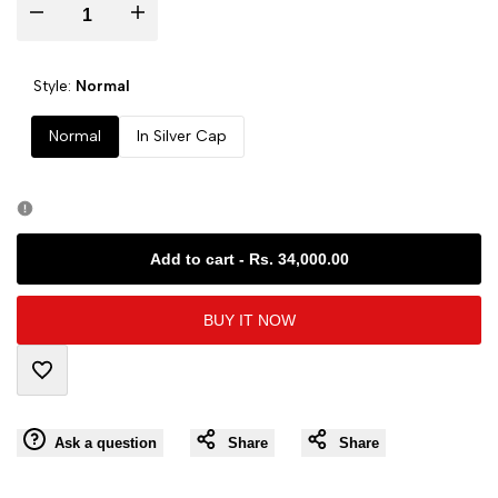
I18n
I18n
Error:
Error:
Style:
Normal
Missing
Missing
Normal
In Silver Cap
interpolation
interpolation
value
value
Add to cart
-
Rs. 34,000.00
"product"
"product"
BUY IT NOW
for
for
"Decrease
"Increase
Add
quantity
quantity
Ask a question
Share
Share
to
for
for
Wishlist