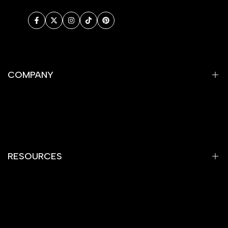
Facebook
Twitter
Instagram
TikTok
Pinterest
COMPANY
Privacy Policy
Refund Policy
Shipping Policy
RESOURCES
Terms of Service
Contact Information
Home
Gemstones