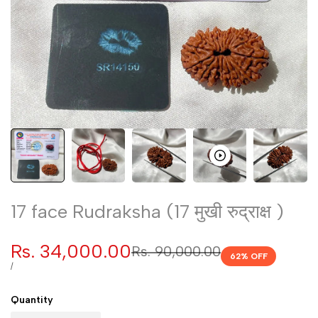
17 face Rudraksha (17 मुखी रुद्राक्ष )
Sale
Rs. 34,000.00
Regular
Rs. 90,000.00
62
% OFF
price
price
UNIT
PER
/
PRICE
Quantity