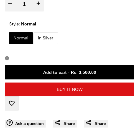
I18n
I18n
Error:
Error:
Style:
Normal
Missing
Missing
Normal
In Silver
interpolation
interpolation
value
value
Add to cart
-
Rs. 3,500.00
"product"
"product"
BUY IT NOW
for
for
"Decrease
"Increase
Add
quantity
quantity
Ask a question
Share
Share
to
for
for
Wishlist