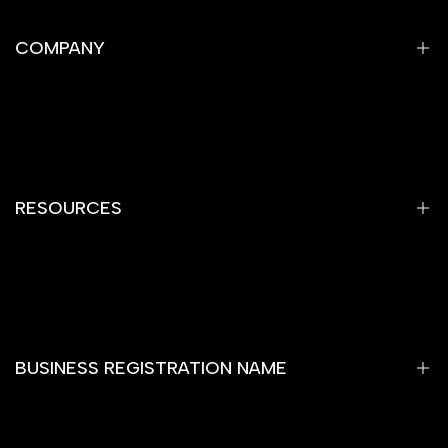
COMPANY
Privacy Policy
Refund Policy
Shipping Policy
RESOURCES
Terms of Service
Contact Information
Home
Gemstones
Yantra
BUSINESS REGISTRATION NAME
Rare Item
Rashi Bhagya Ratan