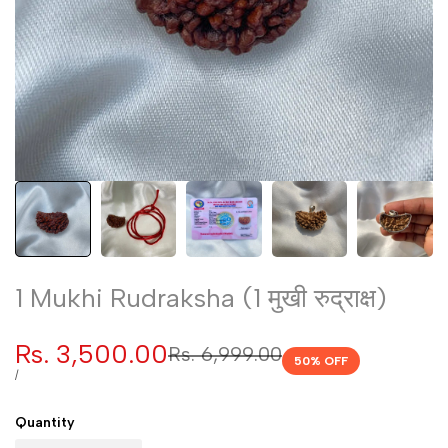
1 Mukhi Rudraksha (1 मुखी रुद्राक्ष)
Sale
Rs. 3,500.00
Regular
Rs. 6,999.00
50
% OFF
price
price
UNIT
PER
/
PRICE
Quantity